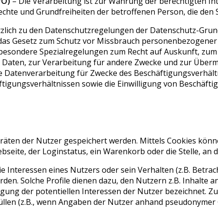
VO)
– Die Verarbeitung ist zur Wahrung der berechtigten In
drechte und Grundfreiheiten der betroffenen Person, die d
tzlich zu den Datenschutzregelungen der Datenschutz-Gru
 das Gesetz zum Schutz vor Missbrauch personenbezogener
besondere Spezialregelungen zum Recht auf Auskunft, zum 
aten, zur Verarbeitung für andere Zwecke und zur Übermi
s die Datenverarbeitung für Zwecke des Beschäftigungsverhält
gungsverhältnissen sowie die Einwilligung von Beschäfti
Geräten der Nutzer gespeichert werden. Mittels Cookies kön
seite, der Loginstatus, ein Warenkorb oder die Stelle, an 
e Interessen eines Nutzers oder sein Verhalten (z.B. Betrac
den. Solche Profile dienen dazu, den Nutzern z.B. Inhalte a
olgung der potentiellen Interessen der Nutzer bezeichnet. Z
rfüllen (z.B., wenn Angaben der Nutzer anhand pseudonyme