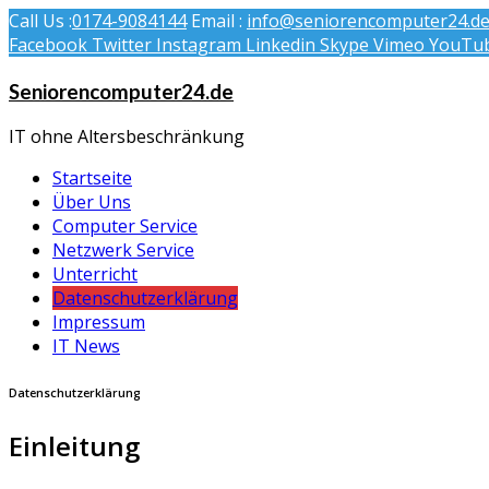
Call Us :
0174-9084144
Email :
info@seniorencomputer24.d
Facebook
Twitter
Instagram
Linkedin
Skype
Vimeo
YouTu
Seniorencomputer24.de
IT ohne Altersbeschränkung
Startseite
Über Uns
Computer Service
Netzwerk Service
Unterricht
Datenschutzerklärung
Impressum
IT News
Datenschutzerklärung
Einleitung