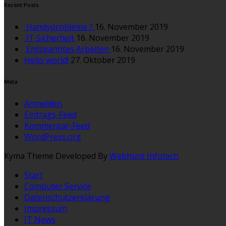
Recent Posts
Handyprobleme ?
16. November 2019
IT Sicherheit
16. November 2019
Entspanntes Arbeiten
16. November 2019
Hello world!
27. Oktober 2019
Meta
Anmelden
Eintrags-Feed
Kommentar-Feed
WordPress.org
Kyma Theme Developed By
Webhunt Infotech
Start
Computer Service
Datenschutzerklärung
Impressum
IT News