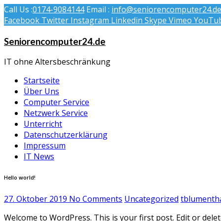
Call Us :
0174-9084144
Email :
info@seniorencomputer24.d
Facebook
Twitter
Instagram
Linkedin
Skype
Vimeo
YouTu
Seniorencomputer24.de
IT ohne Altersbeschränkung
Startseite
Über Uns
Computer Service
Netzwerk Service
Unterricht
Datenschutzerklärung
Impressum
IT News
Hello world!
27. Oktober 2019
No Comments
Uncategorized
tblumenth
Welcome to WordPress. This is your first post. Edit or delete